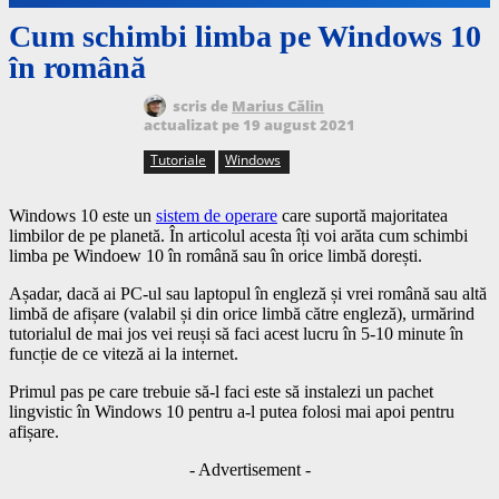
Cum schimbi limba pe Windows 10
în română
scris de
Marius Călin
actualizat pe
19 august 2021
Tutoriale
Windows
Windows 10 este un
sistem de operare
care suportă majoritatea
limbilor de pe planetă. În articolul acesta îți voi arăta cum schimbi
limba pe Windoew 10 în română sau în orice limbă dorești.
Așadar, dacă ai PC-ul sau laptopul în engleză și vrei română sau altă
limbă de afișare (valabil și din orice limbă către engleză), urmărind
tutorialul de mai jos vei reuși să faci acest lucru în 5-10 minute în
funcție de ce viteză ai la internet.
Primul pas pe care trebuie să-l faci este să instalezi un pachet
lingvistic în Windows 10 pentru a-l putea folosi mai apoi pentru
afișare.
- Advertisement -