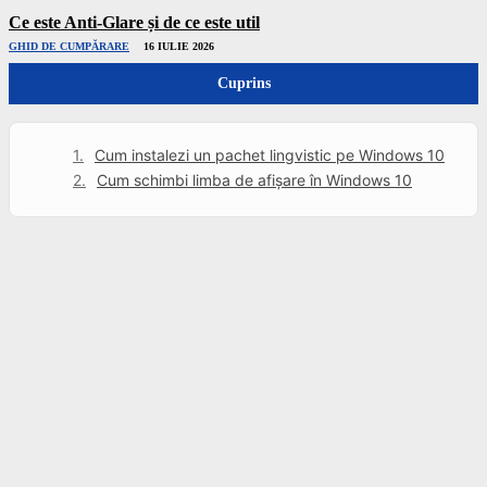
Ce este Anti-Glare și de ce este util
GHID DE CUMPĂRARE
16 IULIE 2026
Cuprins
Cum instalezi un pachet lingvistic pe Windows 10
Cum schimbi limba de afișare în Windows 10