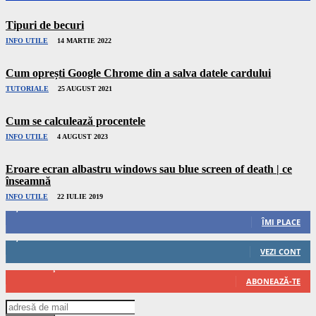
Tipuri de becuri
INFO UTILE
14 MARTIE 2022
Cum oprești Google Chrome din a salva datele cardului
TUTORIALE
25 AUGUST 2021
Cum se calculează procentele
INFO UTILE
4 AUGUST 2023
Eroare ecran albastru windows sau blue screen of death | ce
înseamnă
INFO UTILE
22 IULIE 2019
1,036
Urmăritori
ÎMI PLACE
1,176
Urmăritori
VEZI CONT
67
Abonați
ABONEAZĂ-TE