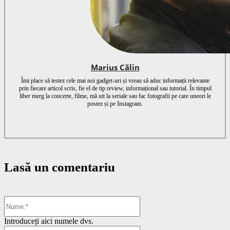
Marius Călin
Îmi place să testez cele mai noi gadget-uri și vreau să aduc informații relevante
prin fiecare articol scris, fie el de tip review, informațional sau tutorial. În timpul
liber merg la concerte, filme, mă uit la seriale sau fac fotografii pe care uneori le
postez și pe Instagram.
Lasă un comentariu
Nume:*
Introduceți aici numele dvs.
Email:*