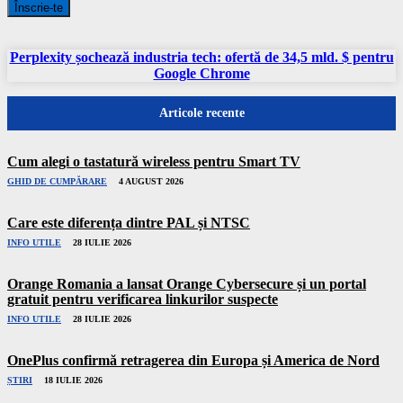
Înscrie-te
Perplexity șochează industria tech: ofertă de 34,5 mld. $ pentru
Google Chrome
Articole recente
Cum alegi o tastatură wireless pentru Smart TV
GHID DE CUMPĂRARE
4 AUGUST 2026
Care este diferența dintre PAL și NTSC
INFO UTILE
28 IULIE 2026
Orange Romania a lansat Orange Cybersecure și un portal
gratuit pentru verificarea linkurilor suspecte
INFO UTILE
28 IULIE 2026
OnePlus confirmă retragerea din Europa și America de Nord
ȘTIRI
18 IULIE 2026