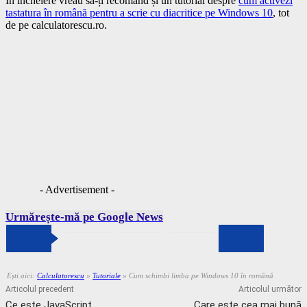
În încheiere vreau să-ți recomand și un tutorial despre
cum activezi
tastatura în română pentru a scrie cu diacritice pe Windows 10
, tot
de pe calculatorescu.ro.
- Advertisement -
Urmărește-mă pe Google News
Ești aici:
Calculatorescu
»
Tutoriale
»
Cum schimbi limba pe Windows 10 în română
Articolul precedent
Articolul următor
Ce este JavaScript
Care este cea mai bună