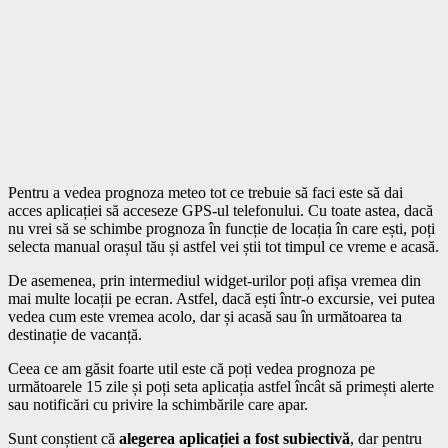
Pentru a vedea prognoza meteo tot ce trebuie să faci este să dai
acces aplicației să acceseze GPS-ul telefonului. Cu toate astea, dacă
nu vrei să se schimbe prognoza în funcție de locația în care ești, poți
selecta manual orașul tău și astfel vei știi tot timpul ce vreme e acasă.
De asemenea, prin intermediul widget-urilor poți afișa vremea din
mai multe locații pe ecran. Astfel, dacă ești într-o excursie, vei putea
vedea cum este vremea acolo, dar și acasă sau în următoarea ta
destinație de vacanță.
Ceea ce am găsit foarte util este că poți vedea prognoza pe
următoarele 15 zile și poți seta aplicația astfel încât să primești alerte
sau notificări cu privire la schimbările care apar.
Sunt conștient că
alegerea aplicației a fost subiectivă
, dar pentru