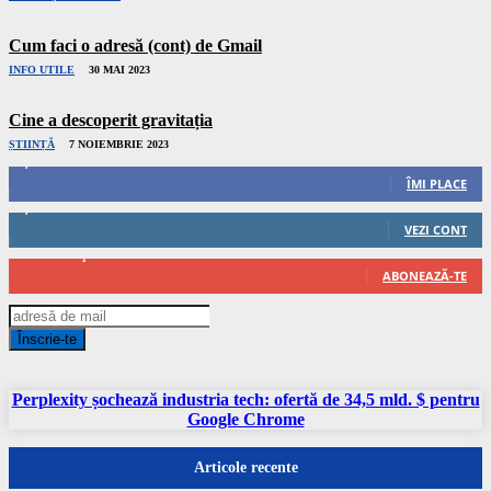
Cum faci o adresă (cont) de Gmail
INFO UTILE
30 MAI 2023
Cine a descoperit gravitația
ȘTIINȚĂ
7 NOIEMBRIE 2023
1,036
Urmăritori
ÎMI PLACE
1,177
Urmăritori
VEZI CONT
67
Abonați
ABONEAZĂ-TE
Înscrie-te
Perplexity șochează industria tech: ofertă de 34,5 mld. $ pentru
Google Chrome
Articole recente