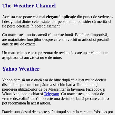
The Weather Channel
Aceasta este poate cea mai
elegantă aplicație
din punct de vedere a-
l designului dintre cele testate, dar personal nu consider că merită să
fie peste celelalte în acest clasament.
Cu toate astea, nu înseamnă că nu este bună. Ba chiar dimpotrivă,
are majoritatea funcțiilor despre care am vorbit în articol și prezintă
date destul de exacte.
Un mare minus este reprezentat de reclamele care apar când nu te
aștepți așa că am zis că nu e de mine.
Yahoo Weather
Yahoo pare să nu o ducă așa de bine după ce a luat multe decizii
discutabile precum cumpărarea și schimbarea Tumblr, dar și
pierderea utilizatorilor de pe Messenger în favoarea Facebook și
WhatsApp, poate chiar și
Telegram
. Cu toate astea, aplicația de
vreme dezvoltată de Yahoo este una destul de bună pe care chiar o
pot recomanda în acest articol.
Datele sunt destul de exacte și în timpul scurt în care am folosit-o pot