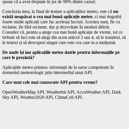
spune că a avut dreptate în jur de 90% dintre cazuri.
Concluzia mea, la final de testare a aplicațiilor meteo, este că
nu
există neapărat o cea mai bună aplicație meteo
, ci mai degrabă
foarte multe aplicații care fac aceleași lucruri. Acestea sunt, fie cu
reclame, fie fără reclame, dar și dezvoltate în moduri diferit.
Consider că, pentru a alege cea mai bună aplicație de vreme, tot ce
trebuie să faci este să alegi din acest articol 3 sau 4, să le instalezi, să
le testezi și să descoperi singur care este cea care te-a mulțumit.
De unde își iau aplicațiile meteo datele pentru informațiile pe
care le prezintă?
Aplicațiile meteo primesc informații de la surse competente în
domeniul meteorologic prin intermediul unui API.
Care sunt cele mai cunoscute API pentru vreme?
OpenWeatherMap API, Weatherbit API, AccuWeather API, Dark
Sky API, Weather2020 API, ClimaCell API.