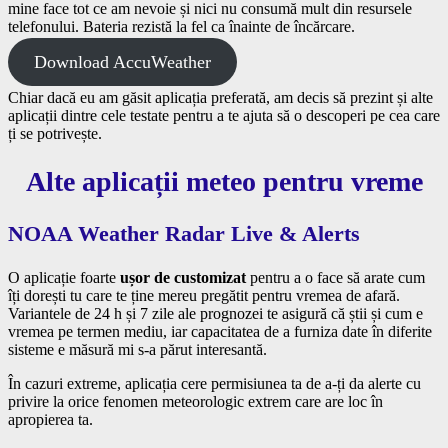
mine face tot ce am nevoie și nici nu consumă mult din resursele
telefonului. Bateria rezistă la fel ca înainte de încărcare.
Download AccuWeather
Chiar dacă eu am găsit aplicația preferată, am decis să prezint și alte
aplicații dintre cele testate pentru a te ajuta să o descoperi pe cea care
ți se potrivește.
Alte aplicații meteo pentru vreme
NOAA Weather Radar Live & Alerts
O aplicație foarte
ușor de customizat
pentru a o face să arate cum
îți dorești tu care te ține mereu pregătit pentru vremea de afară.
Variantele de 24 h și 7 zile ale prognozei te asigură că știi și cum e
vremea pe termen mediu, iar capacitatea de a furniza date în diferite
sisteme e măsură mi s-a părut interesantă.
În cazuri extreme, aplicația cere permisiunea ta de a-ți da alerte cu
privire la orice fenomen meteorologic extrem care are loc în
apropierea ta.