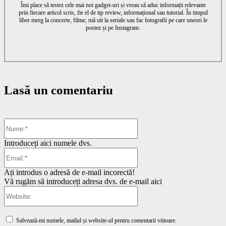
Îmi place să testez cele mai noi gadget-uri și vreau să aduc informații relevante
prin fiecare articol scris, fie el de tip review, informațional sau tutorial. În timpul
liber merg la concerte, filme, mă uit la seriale sau fac fotografii pe care uneori le
postez și pe Instagram.
Lasă un comentariu
Nume:*
Introduceți aici numele dvs.
Email:*
Ați introdus o adresă de e-mail incorectă!
Vă rugăm să introduceți adresa dvs. de e-mail aici
Website:
Salvează-mi numele, mailul și website-ul pentru comentarii viitoare.