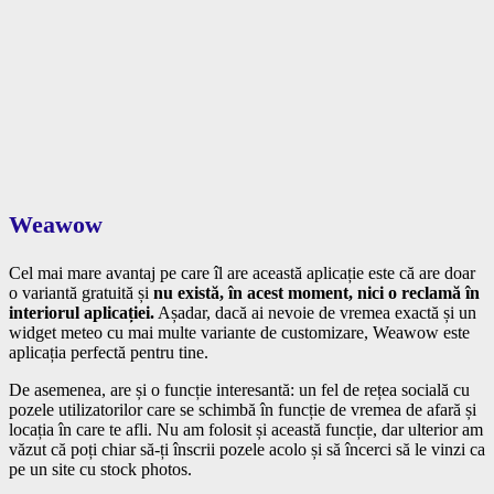
Weawow
Cel mai mare avantaj pe care îl are această aplicație este că are doar
o variantă gratuită și
nu există, în acest moment, nici o reclamă în
interiorul aplicației.
Așadar, dacă ai nevoie de vremea exactă și un
widget meteo cu mai multe variante de customizare, Weawow este
aplicația perfectă pentru tine.
De asemenea, are și o funcție interesantă: un fel de rețea socială cu
pozele utilizatorilor care se schimbă în funcție de vremea de afară și
locația în care te afli. Nu am folosit și această funcție, dar ulterior am
văzut că poți chiar să-ți înscrii pozele acolo și să încerci să le vinzi ca
pe un site cu stock photos.