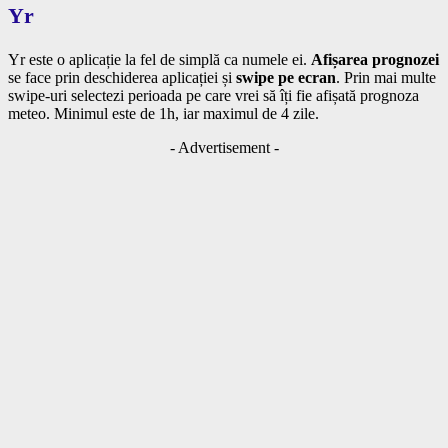
Yr
Yr este o aplicație la fel de simplă ca numele ei.
Afișarea prognozei
se face prin deschiderea aplicației și
swipe pe ecran
. Prin mai multe
swipe-uri selectezi perioada pe care vrei să îți fie afișată prognoza
meteo. Minimul este de 1h, iar maximul de 4 zile.
- Advertisement -