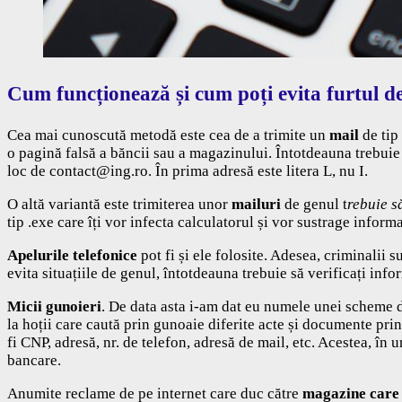
Cum funcționează și cum poți evita furtul de
Cea mai cunoscută metodă este cea de a trimite un
mail
de tip
o pagină falsă a băncii sau a magazinului. Întotdeauna trebuie s
loc de
contact@ing.ro
. În prima adresă este litera L, nu I.
O altă variantă este trimiterea unor
mailuri
de genul t
rebuie s
tip .exe care îți vor infecta calculatorul și vor sustrage informa
Apelurile telefonice
pot fi și ele folosite. Adesea, criminalii 
evita situațiile de genul, întotdeauna trebuie să verificați infor
Micii gunoieri
. De data asta i-am dat eu numele unei scheme
la hoții care caută prin gunoaie diferite acte și documente prin
fi CNP, adresă, nr. de telefon, adresă de mail, etc. Acestea, în
bancare.
Anumite reclame de pe internet care duc către
magazine care 