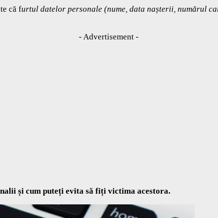
te că f
urtul datelor personale (nume, data nașterii, numărul car
- Advertisement -
lii și cum puteți evita să fiți victima acestora.