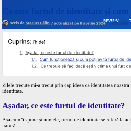
Ești aici:
Calculatorescu
»
Info utile
»
Ce este furtul de identitate și cum ne putem proteja
Ce este furtul de identitate și cu
REVIEW
Info utile
scris de
Marius Călin
/ actualizat pe
8 aprilie 2024
Cuprins:
[hide]
Așadar, ce este furtul de identitate?
Cum funcționează și cum poți evita furtul de ide
Ce trebuie să faci dacă ești victima unui furt de
Zilele trecute mi-a trecut prin cap ideea că identitatea noastră
identitate.
Așadar, ce este furtul de identitate?
Așa cum îi spune și numele, furtul de identitate se referă la a
natură.