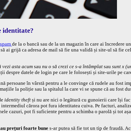
 identitate?
spam
de la o bancă sau de la un magazin în care ai încredere und
ă ai grijă ca adresa de mail să fie una validă și site-ul să fie c
ă vezi asta acum
sau
nu o să crezi ce s-a întâmplat
sau
sunt x (u
ții despre datele de login pe care le folosești și site-urile pe car
sună persoane în vârstă pentru a le convinge că rudele au fost im
mațiile la poliție sau la spitalul la care vi se spune că au fost du
 de
identity theft
și nu are nici o legătură cu gunoierii care își fac
 intermediul cărora pot fura identitatea cuiva. Pe facturi, anali
 unele cazuri, pot fi suficiente pentru a schimba o parolă și tot
au prețuri foarte bune
s-ar putea să fie tot un tip de fraudă. A