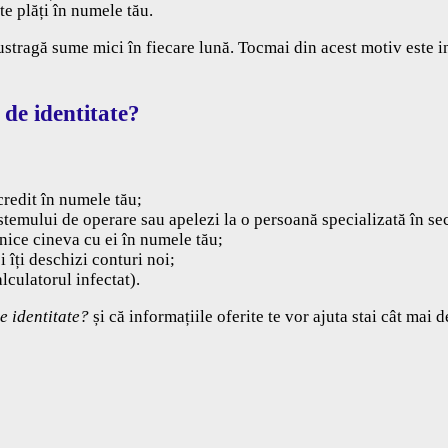
te plăți în numele tău.
ustragă sume mici în fiecare lună. Tocmai din acest motiv este in
 de identitate?
credit în numele tău;
sistemului de operare sau apelezi la o persoană specializată în se
nice cineva cu ei în numele tău;
i îți deschizi conturi noi;
lculatorul infectat).
de identitate?
și că informațiile oferite te vor ajuta stai cât mai 