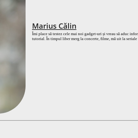
Marius Călin
Îmi place să testez cele mai noi gadget-uri și vreau să aduc inform
tutorial. În timpul liber merg la concerte, filme, mă uit la seriale