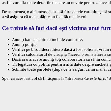
astfel vor afla toate detaliile de care au nevoie pentru a face al
De asemenea, o altă metodă este să fure datele cardului și să s
a vă asigura că toate plățile au fost făcute de voi.
Ce trebuie să faci dacă ești victima unui furt
Anunți banca pentru a închide conturile;
Anunți poliția;
Verifici pe birouldecredite.ro dacă a fost solicitat vreun 
Verifici calculatorul de viruși și încerci o reinstalare a 
Dacă ai o afacere anunți toți colaboratorii ca să nu comu
Ții legătura cu poliția pentru a afla date despre anchetă ș
Schimbi toate parolele (după ce te asiguri că nu mai ai ca
Sper ca acest articol să fi răspuns la întrebarea
Ce este furtul 