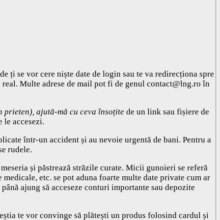
e ți se vor cere niște date de login sau te va redirecționa spre
el real. Multe adrese de mail pot fi de genul
contact@lng.ro
în
n prieten), ajută-mă cu ceva însoțite
de un link sau fișiere de
e le accesezi.
plicate într-un accident și au nevoie urgentă de bani. Pentru a
se rudele.
 meseria și păstrează străzile curate. Micii gunoieri se referă
ze medicale, etc. se pot aduna foarte multe date private cum ar
 așa până ajung să acceseze conturi importante sau depozite
ceștia te vor convinge să plătești un produs folosind cardul și